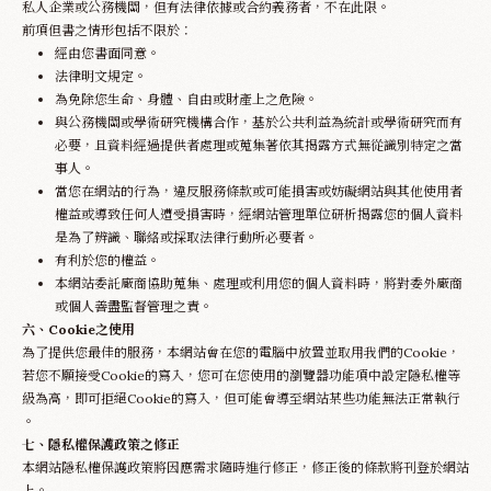
私人企業或公務機關，但有法律依據或合約義務者，不在此限。
前項但書之情形包括不限於：
經由您書面同意。
法律明文規定。
為免除您生命、身體、自由或財產上之危險。
與公務機關或學術研究機構合作，基於公共利益為統計或學術研究而有
必要，且資料經過提供者處理或蒐集著依其揭露方式無從識別特定之當
事人。
當您在網站的行為，違反服務條款或可能損害或妨礙網站與其他使用者
權益或導致任何人遭受損害時，經網站管理單位研析揭露您的個人資料
是為了辨識、聯絡或採取法律行動所必要者。
有利於您的權益。
本網站委託廠商協助蒐集、處理或利用您的個人資料時，將對委外廠商
或個人善盡監督管理之責。
六、Cookie之使用
為了提供您最佳的服務，本網站會在您的電腦中放置並取用我們的Cookie，
若您不願接受Cookie的寫入，您可在您使用的瀏覽器功能項中設定隱私權等
級為高，即可拒絕Cookie的寫入，但可能會導至網站某些功能無法正常執行
。
七、隱私權保護政策之修正
本網站隱私權保護政策將因應需求隨時進行修正，修正後的條款將刊登於網站
上。