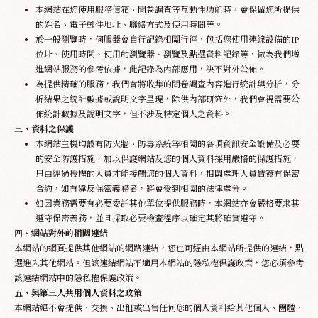
本網站在您使用服務信箱、問卷調查等互動性功能時，會保留您所提供
Appointment
的姓名、電子郵件地址、聯絡方式及使用時間等。
於一般瀏覽時，伺服器會自行記錄相關行徑，包括您使用連線設備的IP
位址、使用時間、使用的瀏覽器、瀏覽及點選資料記錄等，做為我們增
進網站服務的參考依據，此記錄為內部應用，決不對外公佈。
為提供精確的服務，我們會將收集的問卷調查內容進行統計與分析，分
析結果之統計數據或說明文字呈現，除供內部研究外，我們會視需要公
佈統計數據及說明文字，但不涉及特定個人之資料。
三、資料之保護
本網站主機均設有防火牆、防毒系統等相關的各項資訊安全設備及必要
的安全防護措施，加以保護網站及您的個人資料採用嚴格的保護措施，
只由經過授權的人員才能接觸您的個人資料，相關處理人員皆簽有保密
合約，如有違反保密義務者，將會受到相關的法律處分。
如因業務需要有必要委託其他單位提供服務時，本網站亦會嚴格要求其
遵守保密義務，並且採取必要檢查程序以確定其將確實遵守。
四、網站對外的相關連結
本網站的網頁提供其他網站的網路連結，您也可經由本網站所提供的連結，點
選進入其他網站。但該連結網站不適用本網站的隱私權保護政策，您必須參考
該連結網站中的隱私權保護政策。
五、與第三人共用個人資料之政策
本網站絕不會提供、交換、出租或出售任何您的個人資料給其他個人、團體、